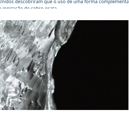
 Unidos descobriram que o uso de uma forma complementa
ionização de cobre-prata...