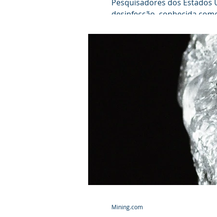
Pesquisadores dos Estados
desinfecção, conhecida como 
Mining.com