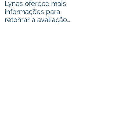
Lynas oferece mais
Bactérias podem se
informações para
usadas como fonte
retomar a avaliação
de cobre de alto
de descarte de lixo
grau
radioativo
esa,