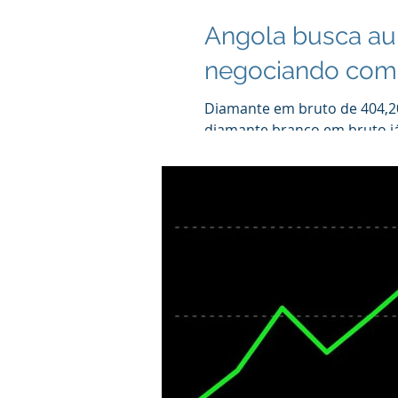
Angola busca au
negociando com 
Diamante em bruto de 404,20 
diamante branco em bruto já