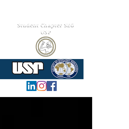
Student Chapter SEG
USP