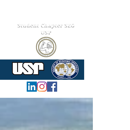
Student Chapter SEG
USP