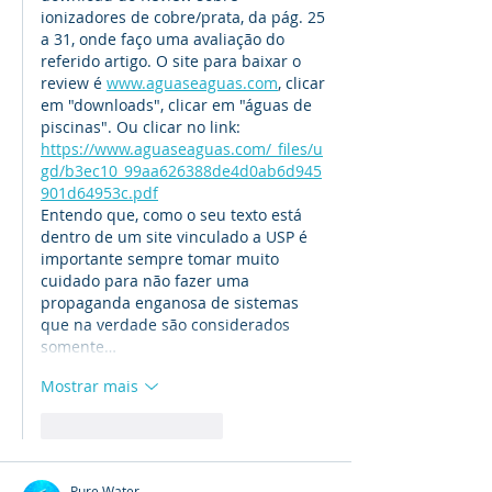
ionizadores de cobre/prata, da pág. 25 
a 31, onde faço uma avaliação do 
referido artigo. O site para baixar o 
review é 
www.aguaseaguas.com
, clicar 
em "downloads", clicar em "águas de 
piscinas". Ou clicar no link: 
https://www.aguaseaguas.com/_files/u
gd/b3ec10_99aa626388de4d0ab6d945
901d64953c.pdf
Entendo que, como o seu texto está 
dentro de um site vinculado a USP é 
importante sempre tomar muito 
cuidado para não fazer uma 
propaganda enganosa de sistemas 
que na verdade são considerados 
somente…
Mostrar mais
Curtir
Responder
Pure Water