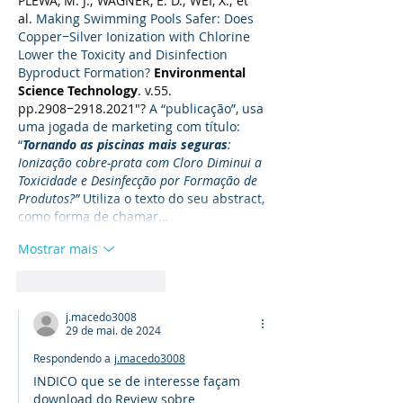
PLEWA, M. J.; WAGNER, E. D.; WEI, X.; et 
al.
 Making Swimming Pools Safer: Does 
Copper−Silver Ionization with Chlorine 
Lower the Toxicity and Disinfection 
Byproduct Formation? 
Environmental 
Science Technology
. v.55. 
pp.2908−2918.2021"? 
A “publicação”, usa 
uma jogada de marketing com título: 
“
Tornando as piscinas mais seguras
: 
Ionização cobre-prata com Cloro Diminui a 
Toxicidade e Desinfecção por Formação de 
Produtos?” 
Utiliza o texto do seu abstract, 
como forma de chamar…
Mostrar mais
Curtir
Responder
j.macedo3008
29 de mai. de 2024
Respondendo a
j.macedo3008
INDICO que se de interesse façam 
download do Review sobre 