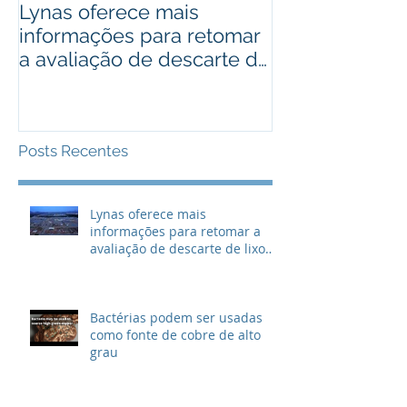
Lynas oferece mais
Bactérias pod
informações para retomar
usadas como 
a avaliação de descarte de
cobre de alto
lixo radioativo
Posts Recentes
Lynas oferece mais
informações para retomar a
avaliação de descarte de lixo
radioativo
Bactérias podem ser usadas
como fonte de cobre de alto
grau