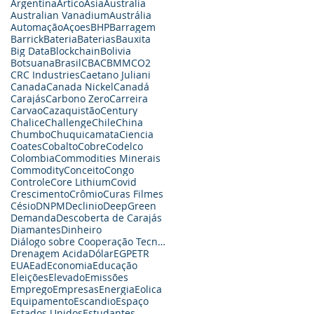
Argentina
Artico
Asia
Australia
Australian Vanadium
Austrália
Automação
Açoes
BHP
Barragem
Barrick
Bateria
Baterias
Bauxita
Big Data
Blockchain
Bolivia
Botsuana
Brasil
CBA
CBMM
CO2
CRC Industries
Caetano Juliani
Canada
Canada Nickel
Canadá
Carajás
Carbono Zero
Carreira
Carvao
Cazaquistão
Century
Chalice
Challenge
Chile
China
Chumbo
Chuquicamata
Ciencia
Coates
Cobalto
Cobre
Codelco
Colombia
Commodities Minerais
Commodity
Conceito
Congo
Controle
Core Lithium
Covid
Crescimento
Crômio
Curas Filmes
Césio
DNPM
Declinio
DeepGreen
Demanda
Descoberta de Carajás
Diamantes
Dinheiro
Diálogo sobre Cooperação Tecnológica
Drenagem Acida
Dólar
EGP
ETR
EUA
Ead
Economia
Educação
Eleições
Elevado
Emissões
Emprego
Empresas
Energia
Eolica
Equipamento
Escandio
Espaço
Estados Unidos
Estudantes