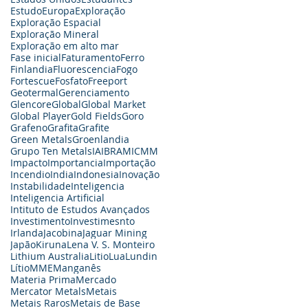
Estudo
Europa
Exploração
Exploração Espacial
Exploração Mineral
Exploração em alto mar
Fase inicial
Faturamento
Ferro
Finlandia
Fluorescencia
Fogo
Fortescue
Fosfato
Freeport
Geotermal
Gerenciamento
Glencore
Global
Global Market
Global Player
Gold Fields
Goro
Grafeno
Grafita
Grafite
Green Metals
Groenlandia
Grupo Ten Metals
IA
IBRAM
ICMM
Impacto
Importancia
Importação
Incendio
India
Indonesia
Inovação
Instabilidade
Inteligencia
Inteligencia Artificial
Intituto de Estudos Avançados
Investimento
Investimesnto
Irlanda
Jacobina
Jaguar Mining
Japão
Kiruna
Lena V. S. Monteiro
Lithium Australia
Litio
Lua
Lundin
Lítio
MME
Manganês
Materia Prima
Mercado
Mercator Metals
Metais
Metais Raros
Metais de Base