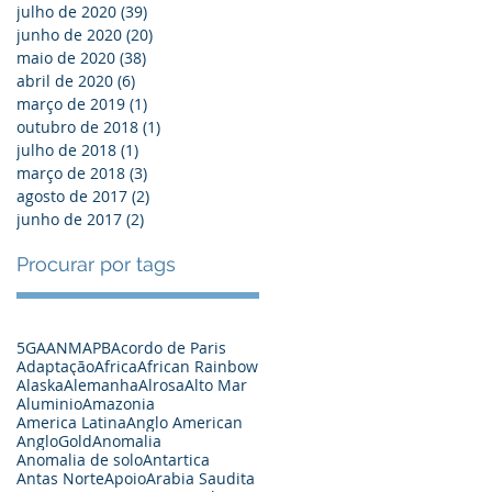
julho de 2020
(39)
39 posts
junho de 2020
(20)
20 posts
maio de 2020
(38)
38 posts
abril de 2020
(6)
6 posts
março de 2019
(1)
1 post
outubro de 2018
(1)
1 post
julho de 2018
(1)
1 post
março de 2018
(3)
3 posts
agosto de 2017
(2)
2 posts
junho de 2017
(2)
2 posts
Procurar por tags
5G
A
ANM
APB
Acordo de Paris
Adaptação
Africa
African Rainbow
Alaska
Alemanha
Alrosa
Alto Mar
Aluminio
Amazonia
America Latina
Anglo American
AngloGold
Anomalia
Anomalia de solo
Antartica
Antas Norte
Apoio
Arabia Saudita