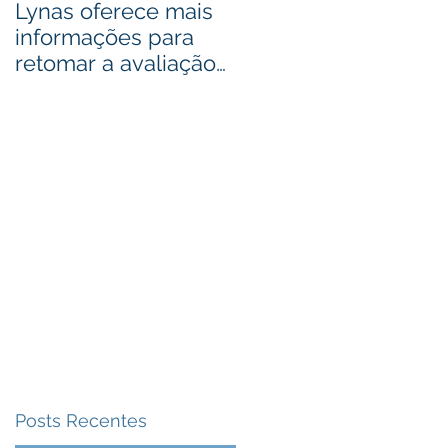
Lynas oferece mais
Bactérias podem se
informações para
usadas como fonte
retomar a avaliação
de cobre de alto
de descarte de lixo
grau
radioativo
o
sa
Posts Recentes