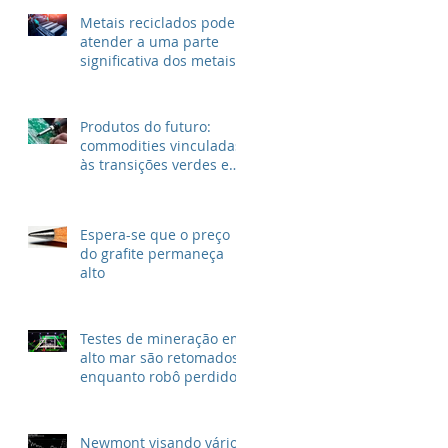
Metais reciclados podem
atender a uma parte
significativa dos metais
para VEs
Produtos do futuro:
commodities vinculadas
às transições verdes e
digitais
Espera-se que o preço
do grafite permaneça
alto
Testes de mineração em
alto mar são retomados
enquanto robô perdido
é resgatado
Newmont visando vários