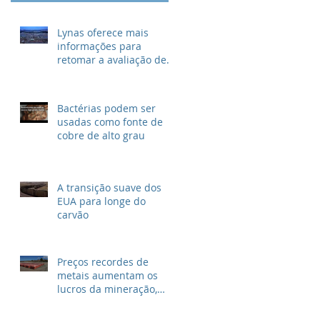
Lynas oferece mais
informações para
retomar a avaliação de
descarte de lixo
radioativo
Bactérias podem ser
usadas como fonte de
cobre de alto grau
A transição suave dos
EUA para longe do
carvão
Preços recordes de
metais aumentam os
lucros da mineração,
mas não para as
grandes petrolíferas