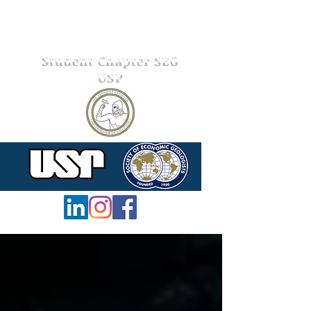
Student Chapter SEG
USP