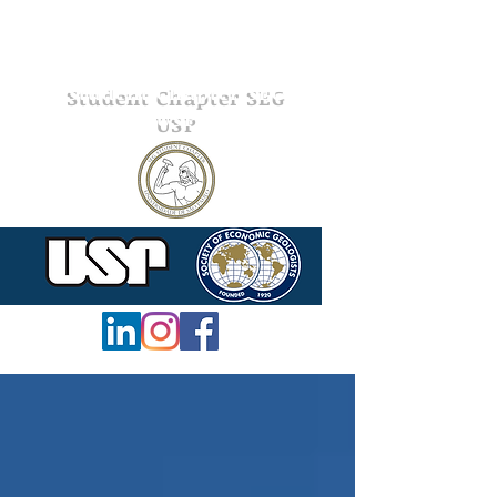
Student Chapter SEG
USP