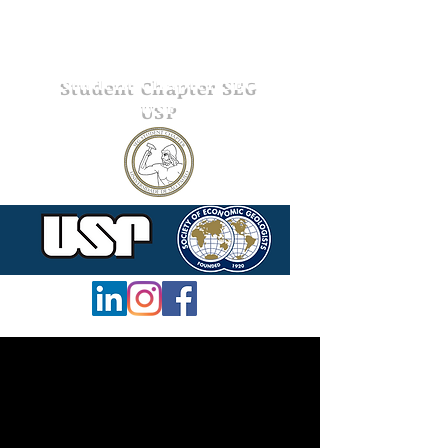
Student Chapter SEG
USP