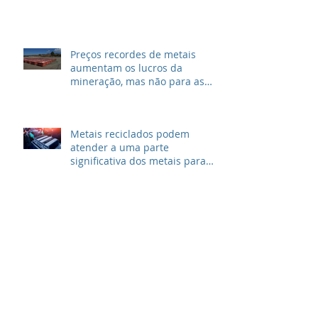
A transição suave dos EUA para
longe do carvão
Preços recordes de metais
aumentam os lucros da
mineração, mas não para as
grandes petrolíferas
Metais reciclados podem
atender a uma parte
significativa dos metais para
VEs
Produtos do futuro:
commodities vinculadas às
transições verdes e digitais