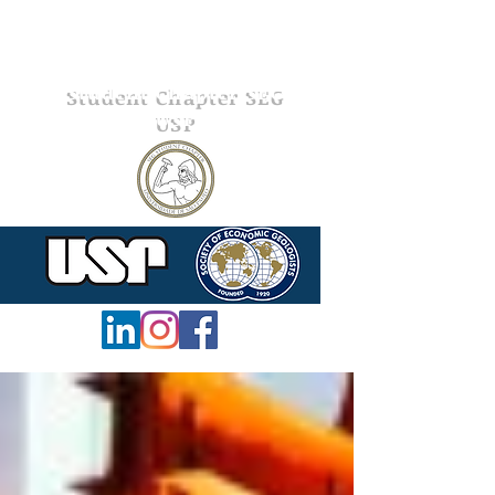
Student Chapter SEG
USP