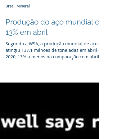
Brasil Mineral
Produção do aço mundial cai
13% em abril
Segundo a WSA, a produção mundial de aço
atingiu 137.1 milhões de toneladas em abril de
2020, 13% a menos na comparação com abril
de...