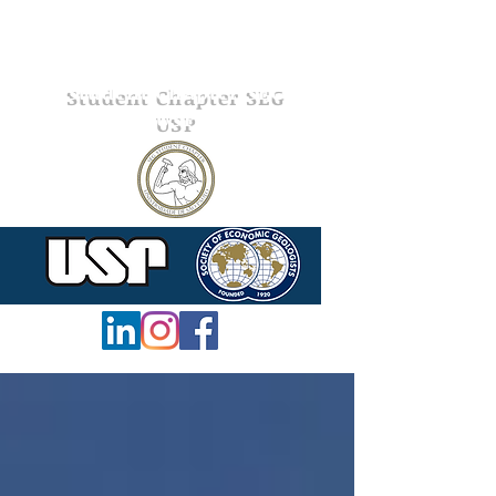
Student Chapter SEG
USP