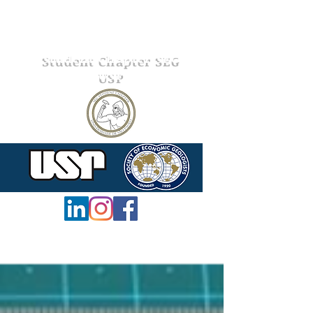
Student Chapter SEG
USP