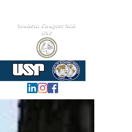
Student Chapter SEG
USP