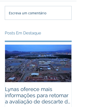
Escreva um comentário
Posts Em Destaque
Lynas oferece mais
Bactérias pod
informações para retomar
usadas como 
a avaliação de descarte de
cobre de alto