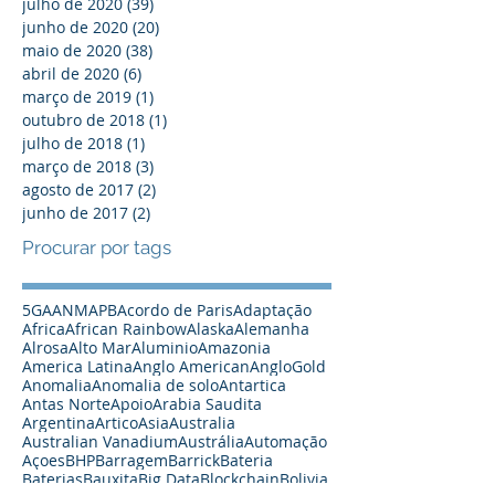
julho de 2020
(39)
39 posts
junho de 2020
(20)
20 posts
maio de 2020
(38)
38 posts
abril de 2020
(6)
6 posts
março de 2019
(1)
1 post
outubro de 2018
(1)
1 post
julho de 2018
(1)
1 post
março de 2018
(3)
3 posts
agosto de 2017
(2)
2 posts
junho de 2017
(2)
2 posts
Procurar por tags
5G
A
ANM
APB
Acordo de Paris
Adaptação
Africa
African Rainbow
Alaska
Alemanha
Alrosa
Alto Mar
Aluminio
Amazonia
America Latina
Anglo American
AngloGold
Anomalia
Anomalia de solo
Antartica
Antas Norte
Apoio
Arabia Saudita
Argentina
Artico
Asia
Australia
Australian Vanadium
Austrália
Automação
Açoes
BHP
Barragem
Barrick
Bateria
Baterias
Bauxita
Big Data
Blockchain
Bolivia