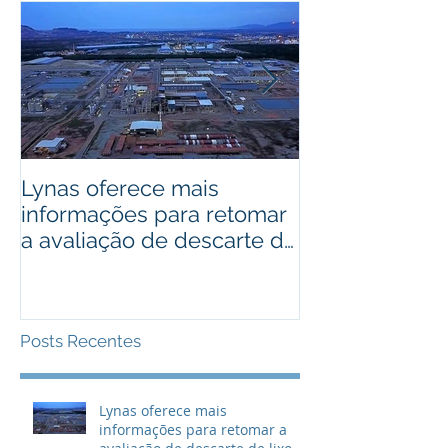
Lynas oferece mais
Bactérias pod
informações para retomar
usadas como 
a avaliação de descarte de
cobre de alto
lixo radioativo
Posts Recentes
Lynas oferece mais
informações para retomar a