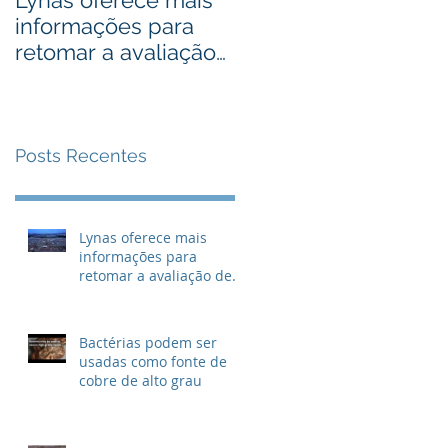
Lynas oferece mais
Bactérias podem ser
informações para
usadas como fonte
retomar a avaliação
de cobre de alto
de descarte de lixo
grau
radioativo
Posts Recentes
Lynas oferece mais
informações para
retomar a avaliação de
descarte de lixo
radioativo
Bactérias podem ser
usadas como fonte de
cobre de alto grau