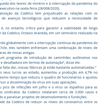
ueda dos teores de minério e à interrupção da pandemia do 
executivo na sexta-feira (28/008/2020).
lização da Codelco tem prejudicado as relações com os 
al de avanços tecnológicos que reduzem a necessidade de 
é, no entanto, crítico para garantir a viabilidade de longo 
O da Codelco, Octavio Araneda, em um seminário realizado na 
ando globalmente com a interrupção contínua da pandemia do 
Chile, eles também enfrentam uma combinação de níveis de 
caras de minas antigas.
um programa de introdução de caminhões autônomos nos 
e desafiadora em termos de automação”, disse ele.
 falta dar, nossas fábricas já estão bastante automatizadas.”
os seus lucros ao estado, aumentou a produção em 4,7% no 
esmo tempo que reduziu o quadro de funcionários e ajustou 
nuir a disseminação do vírus em suas operações.
 pico de infecções em julho e o vírus se espalhou para as 
os sindicatos da Codelco relataram cerca de 3.000 casos e 
do a paralisar projetos de desenvolvimento e fundições.
e da Codelco de reduzir os níveis do coronavírus entre os 