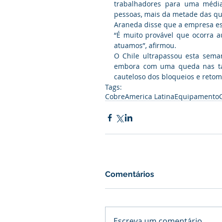
trabalhadores para uma média
pessoas, mais da metade das qu
Araneda disse que a empresa e
“É muito provável que ocorra 
atuamos”, afirmou.
O Chile ultrapassou esta seman
embora com uma queda nas tax
cauteloso dos bloqueios e retom
Tags:
Cobre
America Latina
Equipamento
Comentários
Escreva um comentário