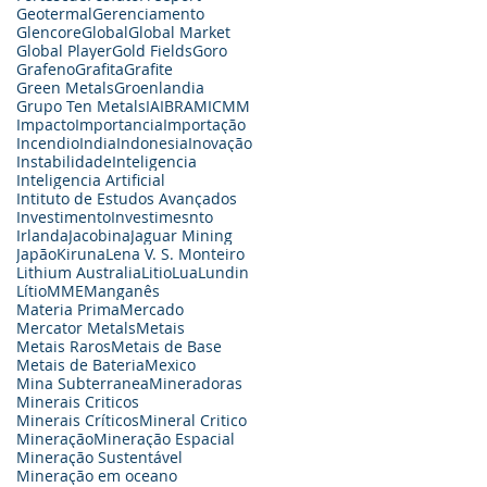
Geotermal
Gerenciamento
Glencore
Global
Global Market
Global Player
Gold Fields
Goro
Grafeno
Grafita
Grafite
Green Metals
Groenlandia
Grupo Ten Metals
IA
IBRAM
ICMM
Impacto
Importancia
Importação
Incendio
India
Indonesia
Inovação
Instabilidade
Inteligencia
Inteligencia Artificial
Intituto de Estudos Avançados
Investimento
Investimesnto
Irlanda
Jacobina
Jaguar Mining
Japão
Kiruna
Lena V. S. Monteiro
Lithium Australia
Litio
Lua
Lundin
Lítio
MME
Manganês
Materia Prima
Mercado
Mercator Metals
Metais
Metais Raros
Metais de Base
Metais de Bateria
Mexico
Mina Subterranea
Mineradoras
Minerais Criticos
Minerais Críticos
Mineral Critico
Mineração
Mineração Espacial
Mineração Sustentável
Mineração em oceano