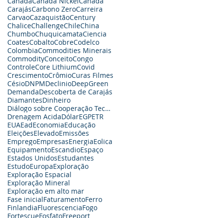
Canada
Canada Nickel
Canadá
Carajás
Carbono Zero
Carreira
Carvao
Cazaquistão
Century
Chalice
Challenge
Chile
China
Chumbo
Chuquicamata
Ciencia
Coates
Cobalto
Cobre
Codelco
Colombia
Commodities Minerais
Commodity
Conceito
Congo
Controle
Core Lithium
Covid
Crescimento
Crômio
Curas Filmes
Césio
DNPM
Declinio
DeepGreen
Demanda
Descoberta de Carajás
Diamantes
Dinheiro
Diálogo sobre Cooperação Tecnológica
Drenagem Acida
Dólar
EGP
ETR
EUA
Ead
Economia
Educação
Eleições
Elevado
Emissões
Emprego
Empresas
Energia
Eolica
Equipamento
Escandio
Espaço
Estados Unidos
Estudantes
Estudo
Europa
Exploração
Exploração Espacial
Exploração Mineral
Exploração em alto mar
Fase inicial
Faturamento
Ferro
Finlandia
Fluorescencia
Fogo
Fortescue
Fosfato
Freeport