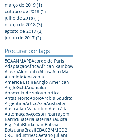
março de 2019
(1)
1 post
outubro de 2018
(1)
1 post
julho de 2018
(1)
1 post
março de 2018
(3)
3 posts
agosto de 2017
(2)
2 posts
junho de 2017
(2)
2 posts
Procurar por tags
5G
A
ANM
APB
Acordo de Paris
Adaptação
Africa
African Rainbow
Alaska
Alemanha
Alrosa
Alto Mar
Aluminio
Amazonia
America Latina
Anglo American
AngloGold
Anomalia
Anomalia de solo
Antartica
Antas Norte
Apoio
Arabia Saudita
Argentina
Artico
Asia
Australia
Australian Vanadium
Austrália
Automação
Açoes
BHP
Barragem
Barrick
Bateria
Baterias
Bauxita
Big Data
Blockchain
Bolivia
Botsuana
Brasil
CBA
CBMM
CO2
CRC Industries
Caetano Juliani