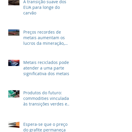
A transição suave dos
EUA para longe do
carvão
Preços recordes de
metais aumentam os
lucros da mineração,
mas não para as
grandes petrolíferas
Metais reciclados podem
atender a uma parte
significativa dos metais
para VEs
Produtos do futuro:
commodities vinculadas
às transições verdes e
digitais
Espera-se que o preço
do grafite permaneça