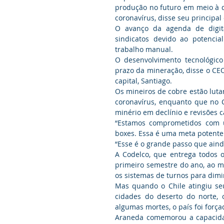
produção no futuro em meio à q
coronavírus, disse seu principal 
O avanço da agenda de digita
sindicatos devido ao potenci
trabalho manual.
O desenvolvimento tecnológico 
prazo da mineração, disse o CE
capital, Santiago.
Os mineiros de cobre estão lut
coronavírus, enquanto que no 
minério em declínio e revisões 
“Estamos comprometidos com 
boxes. Essa é uma meta potente 
“Esse é o grande passo que ainda
A Codelco, que entrega todos 
primeiro semestre do ano, ao m
os sistemas de turnos para dimi
Mas quando o Chile atingiu seu
cidades do deserto do norte, 
algumas mortes, o país foi força
Araneda comemorou a capacidad