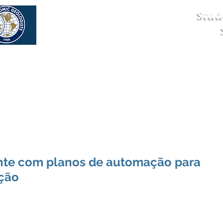
Stud
os
Eventos
Newsletter
Parceiros
nte com planos de automação para
ução