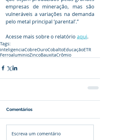
empresas de mineração, mas são 
vulneráveis ​​a variações na demanda 
pelo metal principal ‘parental’.”
Acesse mais sobre o relatório 
aqui
. 
Tags:
inteligencia
Cobre
Ouro
Cobalto
Educação
ETR
Ferro
aluminio
Zinco
Bauxita
Crômio
Comentários
Escreva um comentário