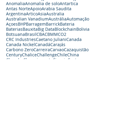
Anomalia
Anomalia de solo
Antartica
Antas Norte
Apoio
Arabia Saudita
Argentina
Artico
Asia
Australia
Australian Vanadium
Austrália
Automação
Açoes
BHP
Barragem
Barrick
Bateria
Baterias
Bauxita
Big Data
Blockchain
Bolivia
Botsuana
Brasil
CBA
CBMM
CO2
CRC Industries
Caetano Juliani
Canada
Canada Nickel
Canadá
Carajás
Carbono Zero
Carreira
Carvao
Cazaquistão
Century
Chalice
Challenge
Chile
China
Chumbo
Chuquicamata
Ciencia
Coates
Cobalto
Cobre
Codelco
Colombia
Commodities Minerais
Commodity
Conceito
Congo
Controle
Core Lithium
Covid
Crescimento
Crômio
Curas Filmes
Césio
DNPM
Declinio
DeepGreen
Demanda
Descoberta de Carajás
Diamantes
Dinheiro
Diálogo sobre Cooperação Tecnológica
Drenagem Acida
Dólar
EGP
ETR
EUA
Ead
Economia
Educação
Eleições
Elevado
Emissões
Emprego
Empresas
Energia
Eolica
Equipamento
Escandio
Espaço
Estados Unidos
Estudantes
Estudo
Europa
Exploração
Exploração Espacial