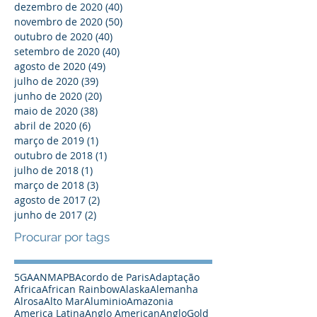
dezembro de 2020
(40)
40 posts
novembro de 2020
(50)
50 posts
outubro de 2020
(40)
40 posts
setembro de 2020
(40)
40 posts
agosto de 2020
(49)
49 posts
julho de 2020
(39)
39 posts
junho de 2020
(20)
20 posts
maio de 2020
(38)
38 posts
abril de 2020
(6)
6 posts
março de 2019
(1)
1 post
outubro de 2018
(1)
1 post
julho de 2018
(1)
1 post
março de 2018
(3)
3 posts
agosto de 2017
(2)
2 posts
junho de 2017
(2)
2 posts
Procurar por tags
5G
A
ANM
APB
Acordo de Paris
Adaptação
Africa
African Rainbow
Alaska
Alemanha
Alrosa
Alto Mar
Aluminio
Amazonia
America Latina
Anglo American
AngloGold