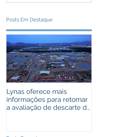
Posts Em Destaque
Lynas oferece mais
Bactérias pod
informações para retomar
usadas como 
a avaliação de descarte de
cobre de alto
lixo radioativo