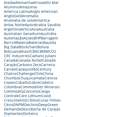
Alaska
Alemanha
Alrosa
Alto Mar
Aluminio
Amazonia
America Latina
Anglo American
AngloGold
Anomalia
Anomalia de solo
Antartica
Antas Norte
Apoio
Arabia Saudita
Argentina
Artico
Asia
Australia
Australian Vanadium
Austrália
Automação
Açoes
BHP
Barragem
Barrick
Bateria
Baterias
Bauxita
Big Data
Blockchain
Bolivia
Botsuana
Brasil
CBA
CBMM
CO2
CRC Industries
Caetano Juliani
Canada
Canada Nickel
Canadá
Carajás
Carbono Zero
Carreira
Carvao
Cazaquistão
Century
Chalice
Challenge
Chile
China
Chumbo
Chuquicamata
Ciencia
Coates
Cobalto
Cobre
Codelco
Colombia
Commodities Minerais
Commodity
Conceito
Congo
Controle
Core Lithium
Covid
Crescimento
Crômio
Curas Filmes
Césio
DNPM
Declinio
DeepGreen
Demanda
Descoberta de Carajás
Diamantes
Dinheiro