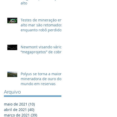
alto
Testes de mineração em
alto mar são retomados
enquanto robô perdido
é resgatado
Newmont visando vários
“megaprojetos” de cobre
Polyus se torna a maior
mineradora de ouro do
mundo em reservas
Arquivo
maio de 2021
(10)
10 posts
abril de 2021
(40)
40 posts
março de 2021
(39)
39 posts