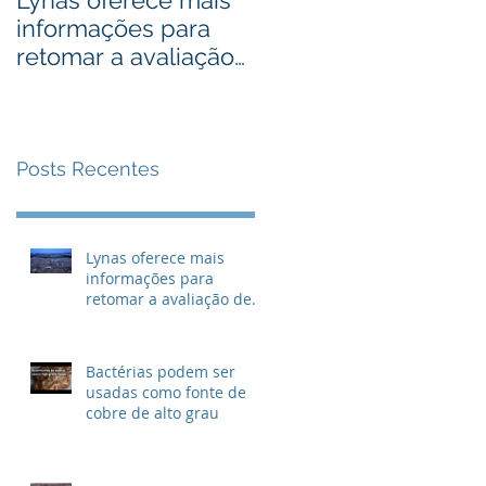
Lynas oferece mais
Bactérias podem ser
informações para
usadas como fonte
retomar a avaliação
de cobre de alto
de descarte de lixo
grau
radioativo
Posts Recentes
Lynas oferece mais
informações para
retomar a avaliação de
descarte de lixo
radioativo
Bactérias podem ser
usadas como fonte de
cobre de alto grau