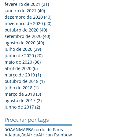
fevereiro de 2021
(21)
21 posts
janeiro de 2021
(40)
40 posts
dezembro de 2020
(40)
40 posts
novembro de 2020
(50)
50 posts
outubro de 2020
(40)
40 posts
setembro de 2020
(40)
40 posts
agosto de 2020
(49)
49 posts
julho de 2020
(39)
39 posts
junho de 2020
(20)
20 posts
maio de 2020
(38)
38 posts
abril de 2020
(6)
6 posts
março de 2019
(1)
1 post
outubro de 2018
(1)
1 post
julho de 2018
(1)
1 post
março de 2018
(3)
3 posts
agosto de 2017
(2)
2 posts
junho de 2017
(2)
2 posts
Procurar por tags
5G
A
ANM
APB
Acordo de Paris
Adaptação
Africa
African Rainbow