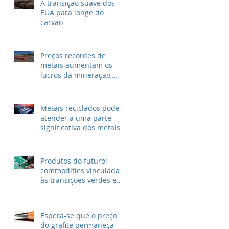
A transição suave dos
EUA para longe do
carvão
Preços recordes de
metais aumentam os
lucros da mineração,
mas não para as
grandes petrolíferas
Metais reciclados podem
atender a uma parte
significativa dos metais
para VEs
Produtos do futuro:
commodities vinculadas
às transições verdes e
digitais
Espera-se que o preço
do grafite permaneça