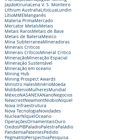
Japão
Kiruna
Lena V. S. Monteiro
Lithium Australia
Litio
Lua
Lundin
Lítio
MME
Manganês
Materia Prima
Mercado
Mercator Metals
Metais
Metais Raros
Metais de Base
Metais de Bateria
Mexico
Mina Subterranea
Mineradoras
Minerais Criticos
Minerais Críticos
Mineral Critico
Mineração
Mineração Espacial
Mineração Sustentável
Mineração em oceano
Mining Hub
Mining Prospect Awards
Ministro Hales
Minério
Moeda
Molibdenio
Mulheres
Mundial
México
NASA
NEXA
Nano
Negocios
Newcrest
Newmont
Niobio
Niquel
Nova Infraestrutura
Nova Tecnologia
Novidades
Nuclear
Níquel
Oceano
Operações
Ornamentais
Ouro
Oxidos
PIB
Paladio
Palestra
Paládio
Pandemia
Patentes
Pedido
Pegmatito
Perspectiva
Pesquisa