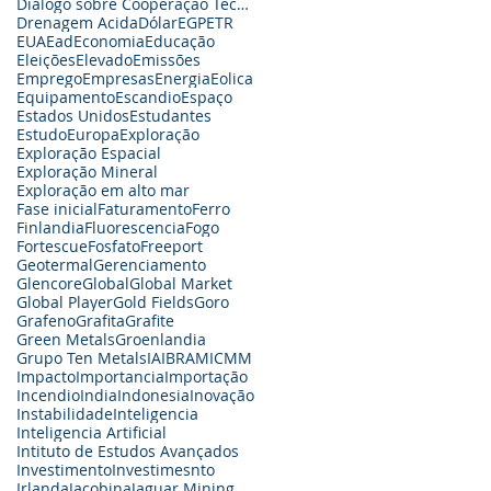
Diálogo sobre Cooperação Tecnológica
Drenagem Acida
Dólar
EGP
ETR
EUA
Ead
Economia
Educação
Eleições
Elevado
Emissões
Emprego
Empresas
Energia
Eolica
Equipamento
Escandio
Espaço
Estados Unidos
Estudantes
Estudo
Europa
Exploração
Exploração Espacial
Exploração Mineral
Exploração em alto mar
Fase inicial
Faturamento
Ferro
Finlandia
Fluorescencia
Fogo
Fortescue
Fosfato
Freeport
Geotermal
Gerenciamento
Glencore
Global
Global Market
Global Player
Gold Fields
Goro
Grafeno
Grafita
Grafite
Green Metals
Groenlandia
Grupo Ten Metals
IA
IBRAM
ICMM
Impacto
Importancia
Importação
Incendio
India
Indonesia
Inovação
Instabilidade
Inteligencia
Inteligencia Artificial
Intituto de Estudos Avançados
Investimento
Investimesnto
Irlanda
Jacobina
Jaguar Mining