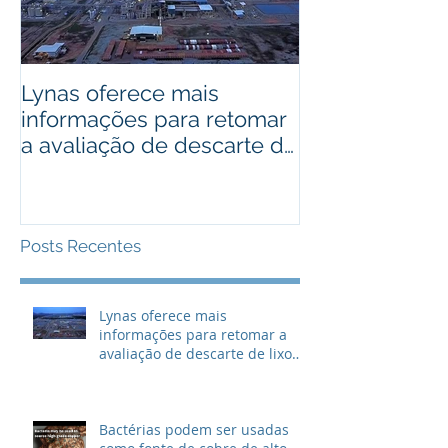
Lynas oferece mais
Bactérias pod
informações para retomar
usadas como 
a avaliação de descarte de
cobre de alto
lixo radioativo
Posts Recentes
Lynas oferece mais
informações para retomar a
avaliação de descarte de lixo
radioativo
Bactérias podem ser usadas