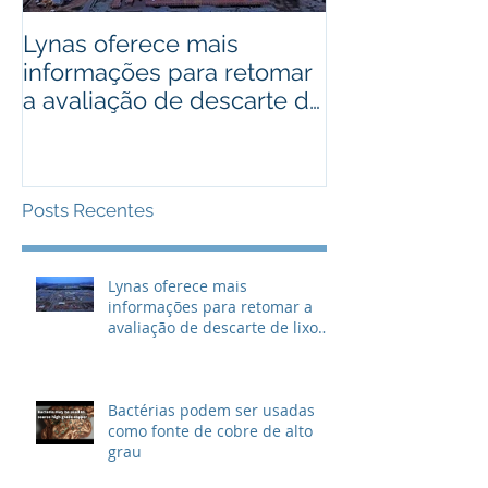
Lynas oferece mais
Bactérias pod
informações para retomar
usadas como 
a avaliação de descarte de
cobre de alto
lixo radioativo
Posts Recentes
Lynas oferece mais
informações para retomar a
avaliação de descarte de lixo
radioativo
Bactérias podem ser usadas
como fonte de cobre de alto
grau