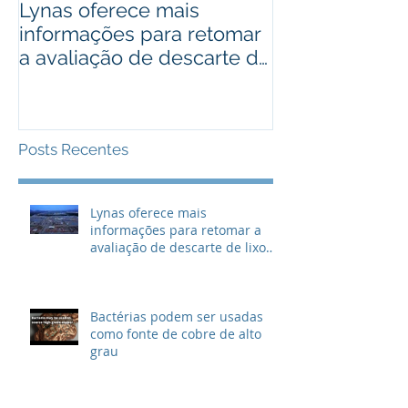
Lynas oferece mais
Bactérias pod
informações para retomar
usadas como 
a avaliação de descarte de
cobre de alto
lixo radioativo
Posts Recentes
Lynas oferece mais
informações para retomar a
avaliação de descarte de lixo
radioativo
Bactérias podem ser usadas
como fonte de cobre de alto
grau