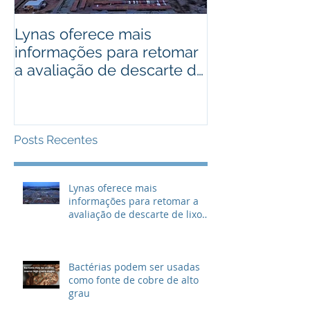
Lynas oferece mais
Bactérias pod
informações para retomar
usadas como 
a avaliação de descarte de
cobre de alto
lixo radioativo
Posts Recentes
Lynas oferece mais
informações para retomar a
avaliação de descarte de lixo
radioativo
Bactérias podem ser usadas
como fonte de cobre de alto
grau