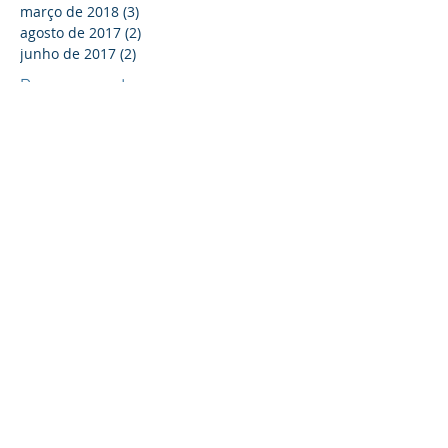
março de 2018
(3)
3 posts
agosto de 2017
(2)
2 posts
junho de 2017
(2)
2 posts
Procurar por tags
5G
A
ANM
APB
Acordo de Paris
Adaptação
Africa
African Rainbow
Alaska
Alemanha
Alrosa
Alto Mar
Aluminio
Amazonia
America Latina
Anglo American
AngloGold
Anomalia
Anomalia de solo
Antartica
Antas Norte
Apoio
Arabia Saudita
Argentina
Artico
Asia
Australia
Australian Vanadium
Austrália
Automação
Açoes
BHP
Barragem
Barrick
Bateria
Baterias
Bauxita
Big Data
Blockchain
Bolivia
Botsuana
Brasil
CBA
CBMM
CO2
CRC Industries
Caetano Juliani
Canada
Canada Nickel
Canadá
Carajás
Carbono Zero
Carreira
Carvao
Cazaquistão
Century
Chalice
Challenge
Chile
China
Chumbo
Chuquicamata
Ciencia
Coates
Cobalto
Cobre
Codelco
Colombia
Commodities Minerais
Commodity
Conceito
Congo
Controle
Core Lithium
Covid