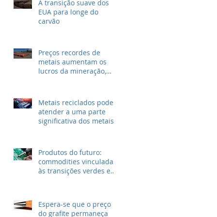
A transição suave dos
EUA para longe do
carvão
Preços recordes de
metais aumentam os
lucros da mineração,
mas não para as
grandes petrolíferas
Metais reciclados podem
atender a uma parte
significativa dos metais
para VEs
Produtos do futuro:
commodities vinculadas
às transições verdes e
digitais
Espera-se que o preço
do grafite permaneça