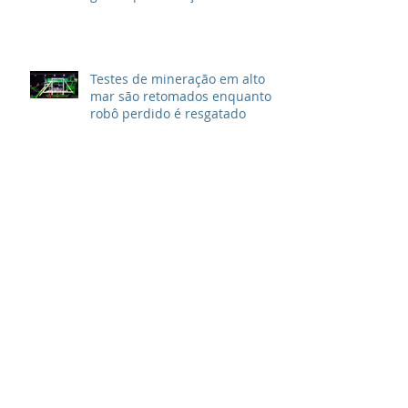
Testes de mineração em alto
mar são retomados enquanto
robô perdido é resgatado
Newmont visando vários
“megaprojetos” de cobre
Polyus se torna a maior
mineradora de ouro do mundo
em reservas
Arquivo