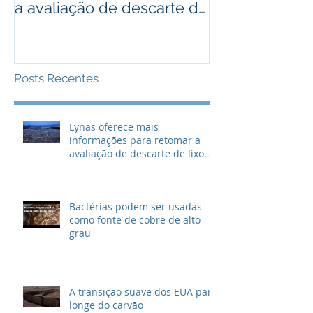
a avaliação de descarte de
cobre de alto
lixo radioativo
Posts Recentes
Lynas oferece mais
informações para retomar a
avaliação de descarte de lixo
radioativo
Bactérias podem ser usadas
como fonte de cobre de alto
grau
A transição suave dos EUA para
longe do carvão