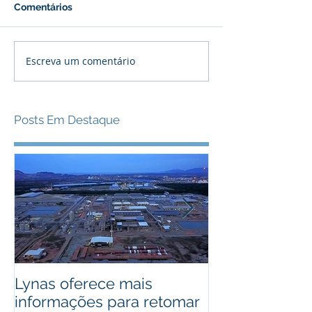
Comentários
Escreva um comentário
Posts Em Destaque
Lynas oferece mais
Bactérias pod
informações para retomar
usadas como 