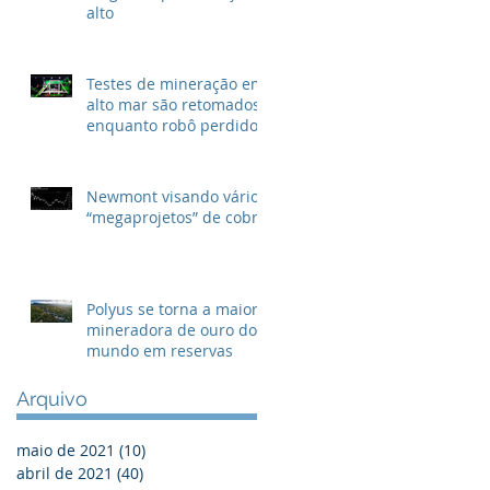
alto
Testes de mineração em
alto mar são retomados
enquanto robô perdido
é resgatado
Newmont visando vários
“megaprojetos” de cobre
Polyus se torna a maior
mineradora de ouro do
mundo em reservas
Arquivo
maio de 2021
(10)
10 posts
abril de 2021
(40)
40 posts