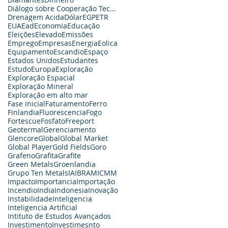
Diálogo sobre Cooperação Tecnológica
Drenagem Acida
Dólar
EGP
ETR
EUA
Ead
Economia
Educação
Eleições
Elevado
Emissões
Emprego
Empresas
Energia
Eolica
Equipamento
Escandio
Espaço
Estados Unidos
Estudantes
Estudo
Europa
Exploração
Exploração Espacial
Exploração Mineral
Exploração em alto mar
Fase inicial
Faturamento
Ferro
Finlandia
Fluorescencia
Fogo
Fortescue
Fosfato
Freeport
Geotermal
Gerenciamento
Glencore
Global
Global Market
Global Player
Gold Fields
Goro
Grafeno
Grafita
Grafite
Green Metals
Groenlandia
Grupo Ten Metals
IA
IBRAM
ICMM
Impacto
Importancia
Importação
Incendio
India
Indonesia
Inovação
Instabilidade
Inteligencia
Inteligencia Artificial
Intituto de Estudos Avançados
Investimento
Investimesnto