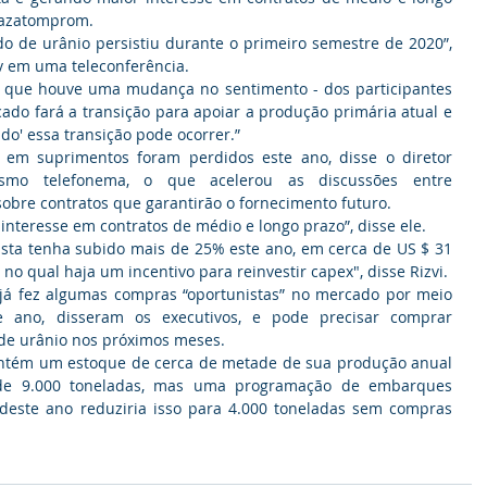
Kazatomprom.
o de urânio persistiu durante o primeiro semestre de 2020”, 
 em uma teleconferência.
é que houve uma mudança no sentimento - dos participantes 
do fará a transição para apoiar a produção primária atual e 
ndo' essa transição pode ocorrer.”
 em suprimentos foram perdidos este ano, disse o diretor 
smo telefonema, o que acelerou as discussões entre 
obre contratos que garantirão o fornecimento futuro.
nteresse em contratos de médio e longo prazo”, disse ele.
ista tenha subido mais de 25% este ano, em cerca de US $ 31 
 no qual haja um incentivo para reinvestir capex", disse Rizvi.
já fez algumas compras “oportunistas” no mercado por meio 
 ano, disseram os executivos, e pode precisar comprar 
 de urânio nos próximos meses.
tém um estoque de cerca de metade de sua produção anual 
de 9.000 toneladas, mas uma programação de embarques 
deste ano reduziria isso para 4.000 toneladas sem compras 