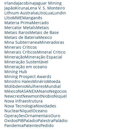
Irlanda
Jacobina
Jaguar Mining
Japão
Kiruna
Lena V. S. Monteiro
Lithium Australia
Litio
Lua
Lundin
Lítio
MME
Manganês
Materia Prima
Mercado
Mercator Metals
Metais
Metais Raros
Metais de Base
Metais de Bateria
Mexico
Mina Subterranea
Mineradoras
Minerais Criticos
Minerais Críticos
Mineral Critico
Mineração
Mineração Espacial
Mineração Sustentável
Mineração em oceano
Mining Hub
Mining Prospect Awards
Ministro Hales
Minério
Moeda
Molibdenio
Mulheres
Mundial
México
NASA
NEXA
Nano
Negocios
Newcrest
Newmont
Niobio
Niquel
Nova Infraestrutura
Nova Tecnologia
Novidades
Nuclear
Níquel
Oceano
Operações
Ornamentais
Ouro
Oxidos
PIB
Paladio
Palestra
Paládio
Pandemia
Patentes
Pedido