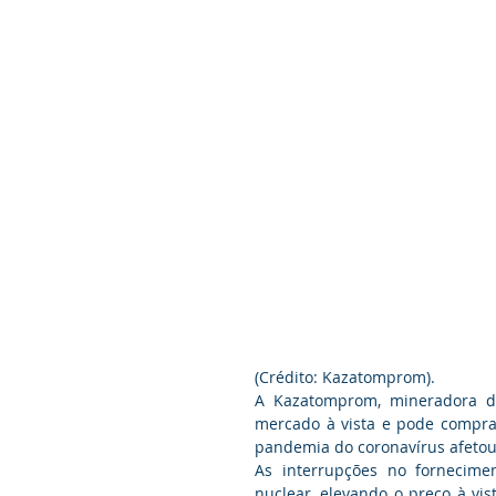
(Crédito: Kazatomprom).
A Kazatomprom, mineradora d
mercado à vista e pode compra
pandemia do coronavírus afetou
As interrupções no fornecime
nuclear, elevando o preço à vi