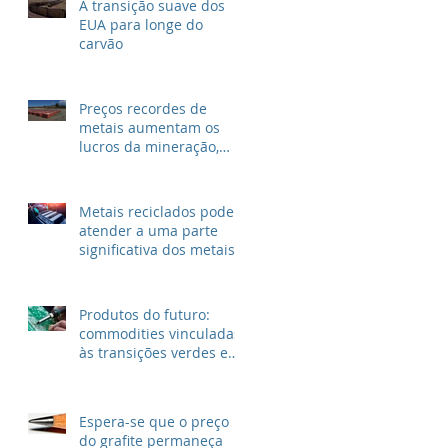
A transição suave dos
EUA para longe do
carvão
Preços recordes de
metais aumentam os
lucros da mineração,
mas não para as
grandes petrolíferas
Metais reciclados podem
atender a uma parte
significativa dos metais
para VEs
Produtos do futuro:
commodities vinculadas
às transições verdes e
digitais
Espera-se que o preço
do grafite permaneça