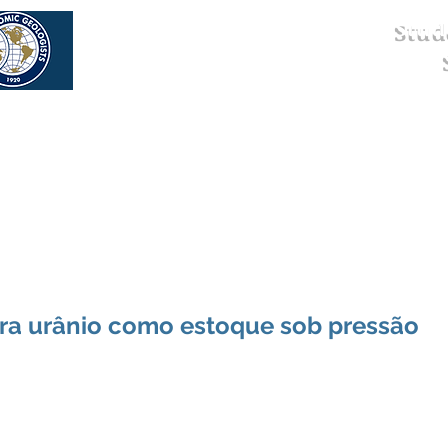
Stud
os
Eventos
Newsletter
Parceiros
 urânio como estoque sob pressão