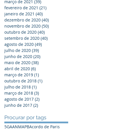
março de 2021
(39)
39 posts
fevereiro de 2021
(21)
21 posts
janeiro de 2021
(40)
40 posts
dezembro de 2020
(40)
40 posts
novembro de 2020
(50)
50 posts
outubro de 2020
(40)
40 posts
setembro de 2020
(40)
40 posts
agosto de 2020
(49)
49 posts
julho de 2020
(39)
39 posts
junho de 2020
(20)
20 posts
maio de 2020
(38)
38 posts
abril de 2020
(6)
6 posts
março de 2019
(1)
1 post
outubro de 2018
(1)
1 post
julho de 2018
(1)
1 post
março de 2018
(3)
3 posts
agosto de 2017
(2)
2 posts
junho de 2017
(2)
2 posts
Procurar por tags
5G
A
ANM
APB
Acordo de Paris