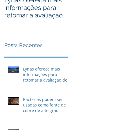
Lynas oferece mais
Bactérias podem ser
informações para
usadas como fonte
retomar a avaliação
de cobre de alto
de descarte de lixo
grau
radioativo
Posts Recentes
Lynas oferece mais
informações para
retomar a avaliação de
descarte de lixo
radioativo
Bactérias podem ser
usadas como fonte de
cobre de alto grau