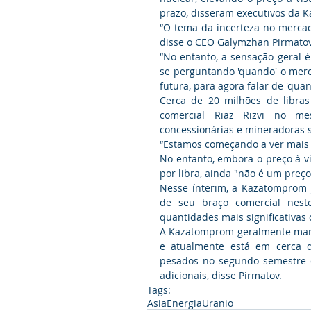
prazo, disseram executivos da 
“O tema da incerteza no mercad
disse o CEO Galymzhan Pirmatov
“No entanto, a sensação geral 
se perguntando 'quando' o merca
futura, para agora falar de 'qua
Cerca de 20 milhões de libras
comercial Riaz Rizvi no me
concessionárias e mineradoras s
“Estamos começando a ver mais i
No entanto, embora o preço à v
por libra, ainda "não é um preço
Nesse ínterim, a Kazatomprom 
de seu braço comercial neste
quantidades mais significativas
A Kazatomprom geralmente man
e atualmente está em cerca 
pesados ​​no segundo semestre 
adicionais, disse Pirmatov.
Tags:
Asia
Energia
Uranio