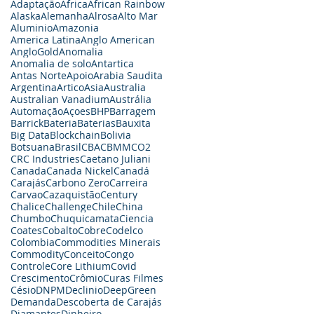
Adaptação
Africa
African Rainbow
Alaska
Alemanha
Alrosa
Alto Mar
Aluminio
Amazonia
America Latina
Anglo American
AngloGold
Anomalia
Anomalia de solo
Antartica
Antas Norte
Apoio
Arabia Saudita
Argentina
Artico
Asia
Australia
Australian Vanadium
Austrália
Automação
Açoes
BHP
Barragem
Barrick
Bateria
Baterias
Bauxita
Big Data
Blockchain
Bolivia
Botsuana
Brasil
CBA
CBMM
CO2
CRC Industries
Caetano Juliani
Canada
Canada Nickel
Canadá
Carajás
Carbono Zero
Carreira
Carvao
Cazaquistão
Century
Chalice
Challenge
Chile
China
Chumbo
Chuquicamata
Ciencia
Coates
Cobalto
Cobre
Codelco
Colombia
Commodities Minerais
Commodity
Conceito
Congo
Controle
Core Lithium
Covid
Crescimento
Crômio
Curas Filmes
Césio
DNPM
Declinio
DeepGreen
Demanda
Descoberta de Carajás
Diamantes
Dinheiro