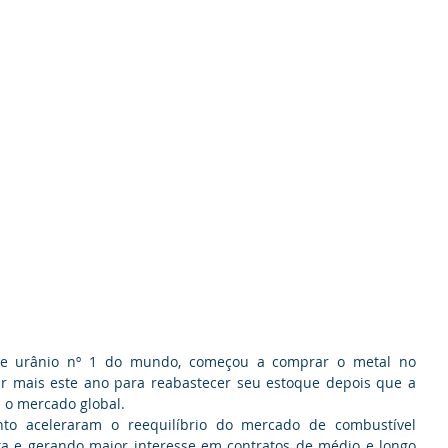
e urânio nº 1 do mundo, começou a comprar o metal no 
r mais este ano para reabastecer seu estoque depois que a 
 o mercado global.
nto aceleraram o reequilíbrio do mercado de combustível 
sta e gerando maior interesse em contratos de médio e longo 