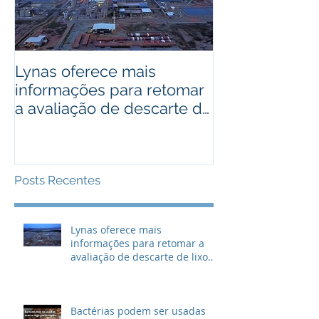
Lynas oferece mais
Bactérias pod
informações para retomar
usadas como 
a avaliação de descarte de
cobre de alto
lixo radioativo
Posts Recentes
Lynas oferece mais
informações para retomar a
avaliação de descarte de lixo
radioativo
Bactérias podem ser usadas