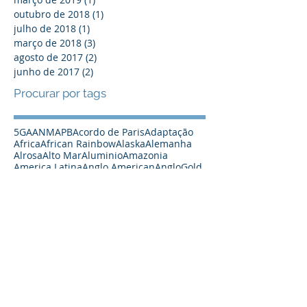
outubro de 2018
(1)
1 post
julho de 2018
(1)
1 post
março de 2018
(3)
3 posts
agosto de 2017
(2)
2 posts
junho de 2017
(2)
2 posts
Procurar por tags
5G
A
ANM
APB
Acordo de Paris
Adaptação
Africa
African Rainbow
Alaska
Alemanha
Alrosa
Alto Mar
Aluminio
Amazonia
America Latina
Anglo American
AngloGold
Anomalia
Anomalia de solo
Antartica
Antas Norte
Apoio
Arabia Saudita
Argentina
Artico
Asia
Australia
Australian Vanadium
Austrália
Automação
Açoes
BHP
Barragem
Barrick
Bateria
Baterias
Bauxita
Big Data
Blockchain
Bolivia
Botsuana
Brasil
CBA
CBMM
CO2
CRC Industries
Caetano Juliani
Canada
Canada Nickel
Canadá
Carajás
Carbono Zero
Carreira
Carvao
Cazaquistão
Century
Chalice
Challenge
Chile
China
Chumbo
Chuquicamata
Ciencia
Coates