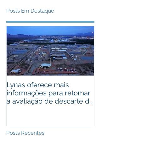
Posts Em Destaque
Lynas oferece mais
Bactérias pod
informações para retomar
usadas como 
a avaliação de descarte de
cobre de alto
lixo radioativo
Posts Recentes