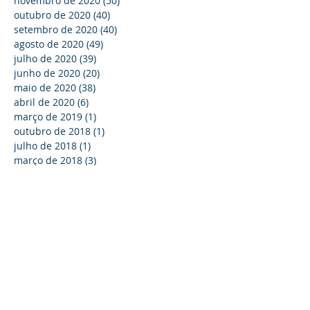
novembro de 2020
(50)
50 posts
outubro de 2020
(40)
40 posts
setembro de 2020
(40)
40 posts
agosto de 2020
(49)
49 posts
julho de 2020
(39)
39 posts
junho de 2020
(20)
20 posts
maio de 2020
(38)
38 posts
abril de 2020
(6)
6 posts
março de 2019
(1)
1 post
outubro de 2018
(1)
1 post
julho de 2018
(1)
1 post
março de 2018
(3)
3 posts
agosto de 2017
(2)
2 posts
junho de 2017
(2)
2 posts
Procurar por tags
5G
A
ANM
APB
Acordo de Paris
Adaptação
Africa
African Rainbow
Alaska
Alemanha
Alrosa
Alto Mar
Aluminio
Amazonia
America Latina
Anglo American
AngloGold
Anomalia
Anomalia de solo
Antartica
Antas Norte
Apoio
Arabia Saudita