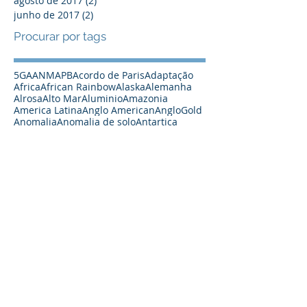
agosto de 2017
(2)
2 posts
junho de 2017
(2)
2 posts
Procurar por tags
5G
A
ANM
APB
Acordo de Paris
Adaptação
Africa
African Rainbow
Alaska
Alemanha
Alrosa
Alto Mar
Aluminio
Amazonia
America Latina
Anglo American
AngloGold
Anomalia
Anomalia de solo
Antartica
Antas Norte
Apoio
Arabia Saudita
Argentina
Artico
Asia
Australia
Australian Vanadium
Austrália
Automação
Açoes
BHP
Barragem
Barrick
Bateria
Baterias
Bauxita
Big Data
Blockchain
Bolivia
Botsuana
Brasil
CBA
CBMM
CO2
CRC Industries
Caetano Juliani
Canada
Canada Nickel
Canadá
Carajás
Carbono Zero
Carreira
Carvao
Cazaquistão
Century
Chalice
Challenge
Chile
China
Chumbo
Chuquicamata
Ciencia
Coates
Cobalto
Cobre
Codelco
Colombia
Commodities Minerais
Commodity
Conceito
Congo
Controle
Core Lithium
Covid
Crescimento
Crômio
Curas Filmes
Césio