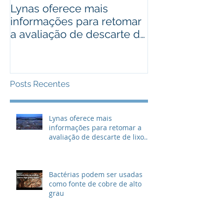
Lynas oferece mais
Bactérias pod
informações para retomar
usadas como 
a avaliação de descarte de
cobre de alto
lixo radioativo
Posts Recentes
Lynas oferece mais
informações para retomar a
avaliação de descarte de lixo
radioativo
Bactérias podem ser usadas
como fonte de cobre de alto
grau