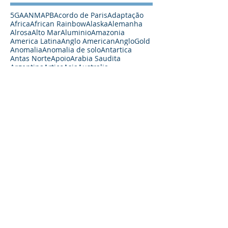
5G
A
ANM
APB
Acordo de Paris
Adaptação
Africa
African Rainbow
Alaska
Alemanha
Alrosa
Alto Mar
Aluminio
Amazonia
America Latina
Anglo American
AngloGold
Anomalia
Anomalia de solo
Antartica
Antas Norte
Apoio
Arabia Saudita
Argentina
Artico
Asia
Australia
Australian Vanadium
Austrália
Automação
Açoes
BHP
Barragem
Barrick
Bateria
Baterias
Bauxita
Big Data
Blockchain
Bolivia
Botsuana
Brasil
CBA
CBMM
CO2
CRC Industries
Caetano Juliani
Canada
Canada Nickel
Canadá
Carajás
Carbono Zero
Carreira
Carvao
Cazaquistão
Century
Chalice
Challenge
Chile
China
Chumbo
Chuquicamata
Ciencia
Coates
Cobalto
Cobre
Codelco
Colombia
Commodities Minerais
Commodity
Conceito
Congo
Controle
Core Lithium
Covid
Crescimento
Crômio
Curas Filmes
Césio
DNPM
Declinio
DeepGreen
Demanda
Descoberta de Carajás
Diamantes
Dinheiro
Diálogo sobre Cooperação Tecnológica
Drenagem Acida
Dólar
EGP
ETR
EUA
Ead