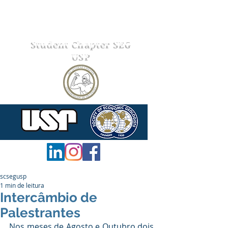
Student Chapter SEG
USP
scsegusp
1 min de leitura
Intercâmbio de
Palestrantes
Nos meses de Agosto e Outubro dois 