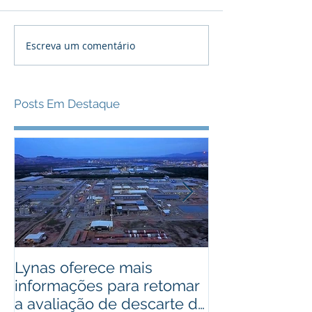
Escreva um comentário
Posts Em Destaque
Lynas oferece mais
Bactérias pod
informações para retomar
usadas como 
a avaliação de descarte de
cobre de alto